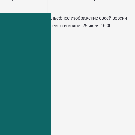
ник создаст из глины рельефное изображение своей версии
, мостами и, конечно, невской водой. 25 июля 16:00.
. 6+
няя беседка. 6+
 12+
12+
 12+