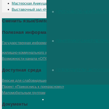
Мастерская Аникушина
Выставочный зал «Невский 19»
ПРОГУЛКИ ПО НЕКРОПОЛЮ
Сменить язык/Switch language
Полезная информация
ПАМЯТНИКИ САНКТ-ПЕТЕРБ
Государственная информационная система
жилищно-коммунального хозяйства
Возможности канала «ОПОВЕЩЕНИЕ населения Санкт-Петер
Доступная среда
ПУТЕВОДИТЕЛИ, ЭКСКУРСИ
Версия для слабовидящих
Проект «Прикоснись к прекрасному»
Маломобильным группам
Документы