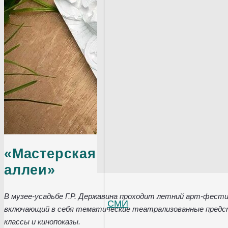
«Мастерская Аникушина» на а
аллеи»
В музее-усадьбе Г.Р. Державина проходит летний арт-фести
СМИ
включающий в себя тематические театрализованные предст
классы и кинопоказы.