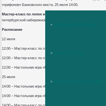
«грифонов» Банковского моста. 25 июля 14:00.
Мастер-класс по лепке из глины «Город». 12+.
Каждый участ
петербургской набережной – с домами, городскими скульптурами
БЛОКАДА ЛЕНИНГРАДА
Расписание
12 июля
12:00 – Мастер-класс по лепке из глины «Времена года». Шатер
ВИДЕОСЮЖЕТЫ
12:00 – Мастер-класс по отливке из гипса «Рельеф льва». Ниж
12:00 – Настольная игра «Просто повезло?». Верхняя беседка.
25 июля
ВИРТУАЛЬНЫЕ ВЫСТАВКИ
14:00 – Настольная игра «Просто повезло?». Нижняя беседка. 
14:00 – Настольная игра «Просто повезло?». Верхняя беседка.
14:00 – Мастер-класс по отливке из гипса «Грифон». Шатер. 6+