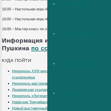
ЗНАКИ ПАМЯТИ
16:00 – Настольная игра «Просто повезло?». Нижняя беседка. 
16:00 – Настольная игра «Просто повезло?». Верхняя беседка.
16:00 – Мастер-класс по лепке из глины «Город». Шатер. 12+
У НОГ ИМПЕРАТРИЦЫ
Информация и билеты на официал
Пушкина
по ссылке
.
КУДА ПОЙТИ
МЕМОРИАЛЬНЫЕ ДОСКИ
Некрополь XVIII века, Лазаревская
усыпальница
Некрополь мастеров искусств
Лазаревская усыпальница
ПУБЛИКАЦИИ
Некрополь «Литераторские мостки»
Нарвские Триумфальные ворота
Новый выставочный зал