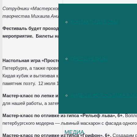
Сотрудники «Мастерской Аникушина» проведут мастер-классы
творчества Михаила Аникушина в уютных беседках усадебног
КОНТАКТЫ ДЛЯ СМИ
Фестиваль будет проходить по адресу набережная Фонтанк
мероприятие. Билеты на сайте
Всероссийского музея А.С
ПРЕСС-РЕЛИЗЫ
Настольная игра «Просто повезло?», 12+.
Вы узнаете, как н
Петербурге, а также проверите свою собственную удачу – пред
Кидая кубик и вытягивая карточки, пройдете через взлеты, па
памятник поэту. 12 июля 12:00 / 25 июля 14:00 и 16:00.
ВИДЕО И ФОТОСЪЕМКА В М
Мастер-класс по лепке из глины «Времена года», 6+.
Сначал
для нашей работы, а затем вылепим из глины рельеф, посвящ
Мастер-класс по отливке из гипса «Рельеф льва», 6+.
Вопло
петербургского модерна — львиный маскарон с фасада одного 
МЕДИА
Мастер-класс по отливке из гипса «Грифон». 6+.
Создадим р