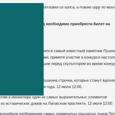
 по лепке из глины и отливке из гипса, а также игру по мо
о сада 12 и 25 июля.
и, 118. Для входа в сад необходимо приобрести билет на
. Пушкина
по ссылке
.
а площади Искусств появился самый известный памятник Пушки
ставив себя скульпторами, примете участие в конкурсе-настоль
дения и испытания, стоявшие перед скульптором во время конку
УЗЕЕ
а мы найдем в стихах Пушкина строчки, которые станут вдохн
енный любимому времени года. 12 июля 12:00.
тим в миниатюре один из самых выразительных элементов
из исторических домов на Лиговском проспекте. 12 июля 12:00.
ельефное изображение самых знаменитых крылатых львов Пет