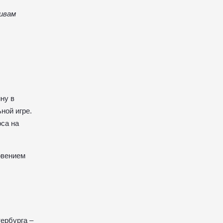
тивам
ну в
ной игре.
рса на
овением
ербурга –