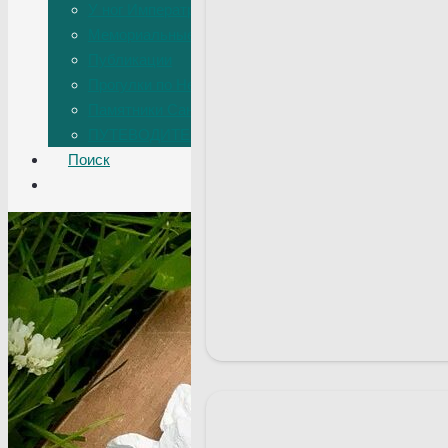
У ног Императрицы
Мемориальные доски
Публикации
Прогулки по Некрополю
Памятники Санкт-Петербурга
ПУТЕВОДИТЕЛИ, ЭКСКУРСИИ
Поиск