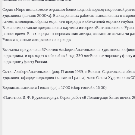
Серия «Море незнакомое» отражает более поздний период творческой деят
художника (начало 2000-х). В акварельных работах, выполненных в широк
гамме, воплощены образы моря, его природы и обитателей морских глубин.
В экспозиции также представлены картины из серии «Размышления о Руси»
разное время. В них переданы переживания автора, связанные с этапами ра
России в разные исторические периоды.
Выставка приурочена 87-летию Альберта Анатольевича, художника и офиц
подводника, и проходит в юбилейный год: 330 лет Военно-морскому флоту и
подводному флоту России.
Сытин Альберт Анатольевич (род. 17 июля 1939, г. Вольск, Саратовская облас
художник, офицер-подводник (капитан 1 ранга), член Союза Художников ССС
Вернисаж выставки 1 июля (ср.) в 17:00 (сбор гостей с 16:00)
«Памятник И. Ф. Крузенштерну». Серия работ «В Ленинграде белые ночи». 20