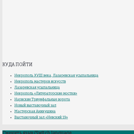
КУДА ПОЙТИ
Некрополь XVIII века, Лазаревская усыпальница
Некрополь мастеров искусств
Лазаревская усыпальница
Некрополь «Литераторские мостки»
Нарвские Триумфальные ворота
Новый выставочный зал
Мастерская Аникушина
Выставочный зал «Невский 19»
Сменить язык/Switch language