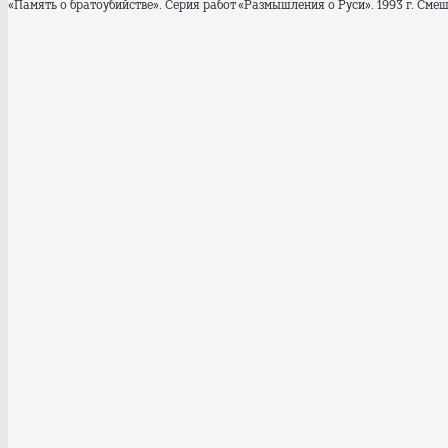
«Память о братоубийстве». Серия работ «Размышления о Руси». 1993 г. Сме