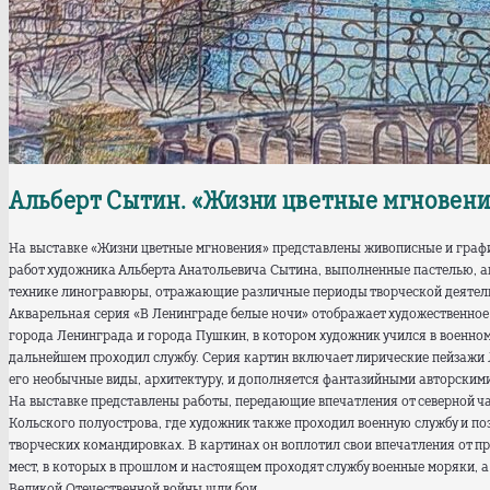
Альберт Сытин. «Жизни цветные мгновения
На выставке «Жизни цветные мгновения» представлены живописные и граф
работ художника Альберта Анатольевича Сытина, выполненные пастелью, а
технике линогравюры, отражающие различные периоды творческой деятель
Акварельная серия «В Ленинграде белые ночи» отображает художественное
города Ленинграда и города Пушкин, в котором художник учился в военном
дальнейшем проходил службу. Серия картин включает лирические пейзажи
его необычные виды, архитектуру, и дополняется фантазийными авторским
На выставке представлены работы, передающие впечатления от северной ч
Кольского полуострова, где художник также проходил военную службу и по
творческих командировках. В картинах он воплотил свои впечатления от п
мест, в которых в прошлом и настоящем проходят службу военные моряки, а
Великой Отечественной войны шли бои.