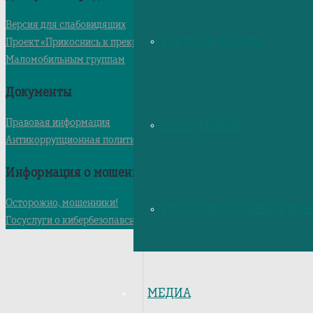
Версия для слабовидящих
КОНТАКТЫ ДЛЯ СМИ
Проект «Прикоснись к прекрасному»
Маломобильным группам
Документы
Правовая информация
ПРЕСС-РЕЛИЗЫ
Антикоррупционная политика
Информация о мошенниках
Осторожно, мошенники!
ВИДЕО И ФОТОСЪЕМКА В МУЗ
Госуслуги о кибербезопавсности
МЕДИА