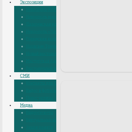
Экспозиции
Некрополь XVIII века, Лазаревская усыпальница
Некрополь мастеров искусств
Лазаревская усыпальница
Некрополь «Литераторские мостки»
Городская коллекция
Нарвские Триумфальные ворота
Новый выставочный зал
Мастерская Аникушина
Выставочный зал «Невский 19»
СМИ
Контакты для СМИ
Видео и фотосъемка в музее
Пресс-релизы
Медиа
Видеосюжеты
Виртуальные выставки
Знаки памяти