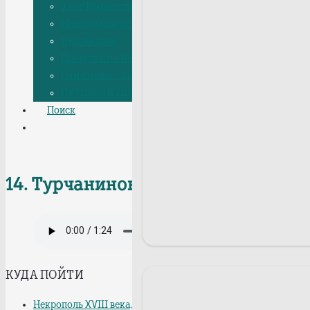
У ног Императрицы
Мемориальные доски
Публикации
Прогулки по Некрополю
Памятники Санкт-Петербурга
ПУТЕВОДИТЕЛИ, ЭКСКУРСИИ
Поиск
14. Турчанинов Алексей Федорови
КУДА ПОЙТИ
Некрополь XVIII века, Лазаревская