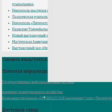
усыпальница
Некрополь мастеров искусств
Лазаревская усыпальница
Некрополь «Литераторские мостки»
Нарвские Триумфальные ворота
Новый выставочный зал
Мастерская Аникушина
Выставочный зал «Невский 19»
Сменить язык/Switch language
Полезная информация
Государственная информационная система
жилищно-коммунального хозяйства
СМИ
Возможности канала «ОПОВЕЩЕНИЕ населения Санкт-Петербур
Доступная среда