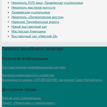
Некрополь XVIII века, Лазаревская усыпальница
Некрополь мастеров искусств
Лазаревская усыпальница
Некрополь «Литераторские мостки»
Нарвские Триумфальные ворота
Новый выставочный зал
Мастерская Аникушина
Выставочный зал «Невский 19»
Сменить язык/Switch language
Полезная информация
Государственная информационная система
жилищно-коммунального хозяйства
Возможности канала «ОПОВЕЩЕНИЕ населения Санкт-Петербурга»
Доступная среда
Версия для слабовидящих
Проект «Прикоснись к прекрасному»