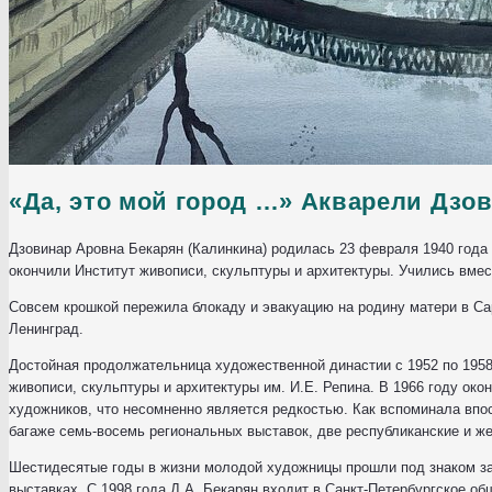
«Да, это мой город …» Акварели Дзо
Дзовинар Аровна Бекарян (Калинкина) родилась 23 февраля 1940 года в
окончили Институт живописи, скульптуры и архитектуры. Учились вмес
Совсем крошкой пережила блокаду и эвакуацию на родину матери в Са
Ленинград.
Достойная продолжательница художественной династии с 1952 по 1958
живописи, скульптуры и архитектуры им. И.Е. Репина. В 1966 году око
художников, что несомненно является редкостью. Как вспоминала впос
багаже семь-восемь региональных выставок, две республиканские и ж
Шестидесятые годы в жизни молодой художницы прошли под знаком зан
выставках. С 1998 года Д.А. Бекарян входит в Санкт-Петербургское об