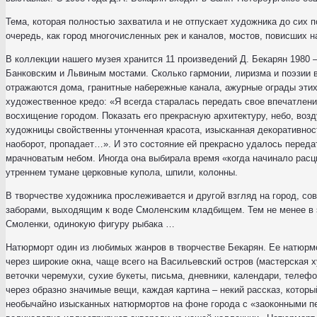
Тема, которая полностью захватила и не отпускает художника до сих п
очередь, как город многочисленных рек и каналов, мостов, повисших н
В коллекции нашего музея хранится 11 произведений Д. Бекарян 1980
Банковским и Львиным мостами. Сколько гармонии, лиризма и поэзии в
отражаются дома, гранитные набережные канала, ажурные ограды эти
художественное кредо: «Я всегда старалась передать свое впечатлен
восхищение городом. Показать его прекрасную архитектуру, небо, возд
художницы свойственны утонченная красота, изысканная декоративность
наоборот, пропадает…». И это состояние ей прекрасно удалось перед
мрачноватым небом. Иногда она выбирала время «когда начинало расц
утреннем тумане церковные купола, шпили, колонны.
В творчестве художника прослеживается и другой взгляд на город, с
заборами, выходящим к воде Смоленским кладбищем. Тем не менее в э
Смоленки, одинокую фигуру рыбака …
Натюрморт один из любимых жанров в творчестве Бекарян. Ее натюрмо
через широкие окна, чаще всего на Васильевский остров (мастерская 
веточки черемухи, сухие букеты, письма, дневники, календари, теле
через образно значимые вещи, каждая картина – некий рассказ, которы
необычайно изысканных натюрмортов на фоне города с «заоконными п