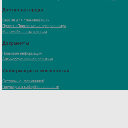
Доступная среда
Версия для слабовидящих
Проект «Прикоснись к прекрасному»
Маломобильным группам
Документы
Правовая информация
Антикоррупционная политика
Информация о мошенниках
Осторожно, мошенники!
Госуслуги о кибербезопавсности